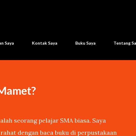
Langsung ke konten utama
n Saya
Kontak Saya
Buku Saya
Tentang S
 Mamet?
lah seorang pelajar SMA biasa. Saya
tirahat dengan baca buku di perpustakaan