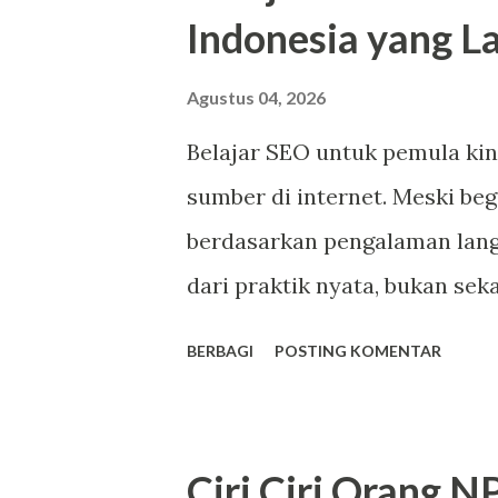
sudah identik dengan Konoha
Indonesia yang La
nama Hokage? Lagipula, kalau
panggilannya kan bisa jadi "Na
Agustus 04, 2026
warga Indonesia itu sudah san
Belajar SEO untuk pemula ki
Susu Keju). Secara fonetik, 
sumber di internet. Meski beg
saja. Tinggal diberi alasan k
berdasarkan pengalaman lan
lalu panggilan akrabn...
dari praktik nyata, bukan sek
salah satu referensi yang pat
BERBAGI
POSTING KOMENTAR
langsung oleh Faris Yudza Ghi
berkecimpung di industri sela
diterbitkan berisi pembahasan
Ciri Ciri Orang N