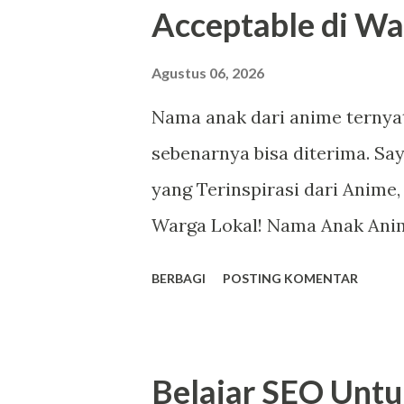
Acceptable di Wa
siang di RM Padang. “Bukan. 
saya berpura-pura. “Oh.” Cewe
Agustus 06, 2026
Nama anak dari anime ternyat
sebenarnya bisa diterima. Sa
yang Terinspirasi dari Anime
Warga Lokal! Nama Anak Anim
legendaris yang ternyata san
BERBAGI
POSTING KOMENTAR
dipakai oleh Warga Negara In
Negara kita sendiri belakanga
Konoha" oleh warganya sendir
Belajar SEO Untu