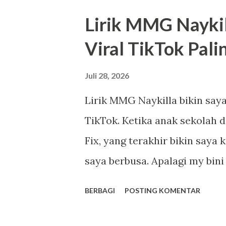
kepribadian yang hanya bisa d
Lirik MMG Naykil
melalui pemeriksaan klinis. S
Viral TikTok Pali
tanpa memenuhi kriteria NPD. 
yang Sering Dibahas Perilaku
Juli 28, 2026
yang sering muncul pada ora
Lirik MMG Naykilla bikin saya 
bertujuan menambah wawasan
TikTok. Ketika anak sekolah 
seseorang. 1. Selalu Merasa 
Fix, yang terakhir bikin saya 
kecenderungan NPD sering kes
saya berbusa. Apalagi my bin
muncul, ...
Tanpa perlu berlama-lama, ma
BERBAGI
POSTING KOMENTAR
Janjimu Sabtu, katanya mau 
dengan manja Aku tahu kamu g