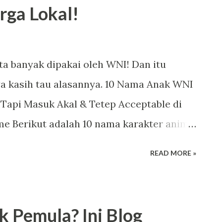
rga Lokal!
Saya sebenarnya siluman tengkorak,” kata
k itu langsung percaya dan...
a banyak dipakai oleh WNI! Dan itu
ya kasih tau alasannya. 10 Nama Anak WNI
, Tapi Masuk Akal & Tetep Acceptable di
e Berikut adalah 10 nama karakter anime
gat acceptable dan masuk akal kalau
READ MORE »
donesia (WNI): 1. Naruto Uzumaki Alasan:
n ini sering dirujuk dan dipanggil "Desa
i di media sosial. Kalau negaranya saja
k Pemula? Ini Blog