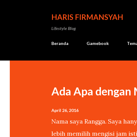
HARIS FIRMANSYAH
Lifestyle Blog
Beranda
Gamebook
Tema
P
o
s
Ada Apa dengan
t
i
April 26, 2016
Nama saya Rangga. Saya hanya
n
lebih memilih mengisi jam is
g