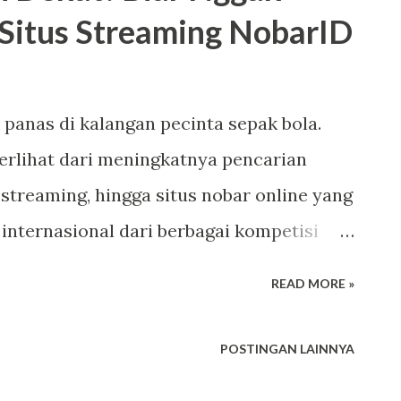
 Situs Streaming NobarID
ding tersebut sambil ngajak salaman.
usnya yang terjulur. Berhubung lupa
ada bumbu rendang. Sebab saya makan
k panas di kalangan pecinta sepak bola.
Saya sebenarnya siluman tengkorak,” kata
erlihat dari meningkatnya pencarian
k itu langsung percaya dan...
e streaming, hingga situs nobar online yang
internasional dari berbagai kompetisi
 mulai muncul di pencarian penggemar bola
READ MORE »
rsebut menampilkan jadwal pertandingan
bola dunia, mulai dari laga playoff Eropa,
POSTINGAN LAINNYA
gan internasional seperti Nigeria