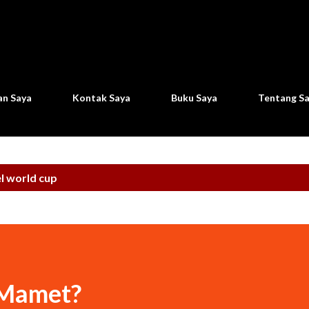
Langsung ke konten utama
n Saya
Kontak Saya
Buku Saya
Tentang S
el
world cup
 Mamet?