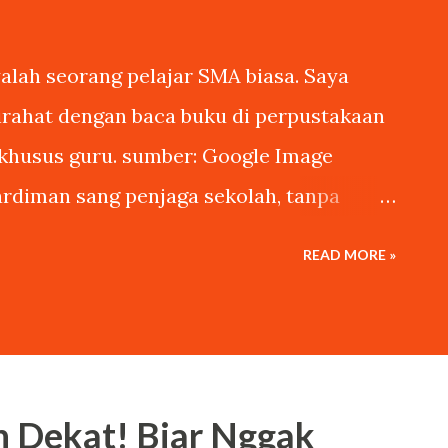
lah seorang pelajar SMA biasa. Saya
tirahat dengan baca buku di perpustakaan
t khusus guru. sumber: Google Image
rdiman sang penjaga sekolah, tanpa
tkan puisi buatan saya dalam lomba cipta
READ MORE »
oleh pihak sekolah. Lomba tersebut
k dinyana, puisi buatan saya menang.
iah sepedanya, kumbangnya untuk saya.
nang lomba puisi tanpa sengaja, ada
h Dekat! Biar Nggak
ejar saya untuk minta wawancara. “Kamu