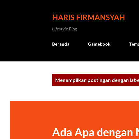
HARIS FIRMANSYAH
Lifestyle Blog
Beranda
Gamebook
Tema
P
Menampilkan postingan dengan lab
o
s
t
i
Ada Apa dengan
n