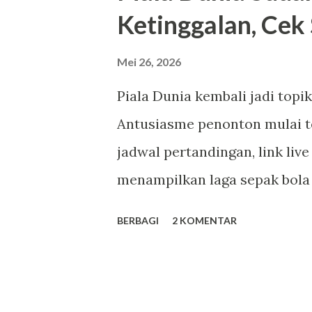
Ketinggalan, Cek
Rangga, kan?” tanya cewek ma
Tapi saya abaikan tangan hal
Mei 26, 2026
kobokan, tangan saya masih 
Piala Dunia kembali jadi topi
siang di RM Padang. “Bukan. 
Antusiasme penonton mulai t
saya berpura-pura. “Oh.” Cewe
jadwal pertandingan, link liv
menampilkan laga sepak bola 
dunia. Salah satu situs yang
BERBAGI
2 KOMENTAR
adalah NobarID. Platform te
dari berbagai kompetisi sepak 
Finland Cup, hingga pertandin