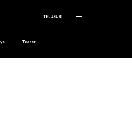
TELUSURI
aya
Teaser