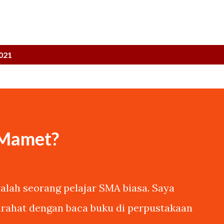
2021
 Mamet?
lah seorang pelajar SMA biasa. Saya
tirahat dengan baca buku di perpustakaan