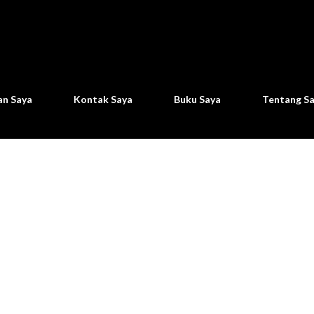
Langsung ke konten utama
n Saya
Kontak Saya
Buku Saya
Tentang S