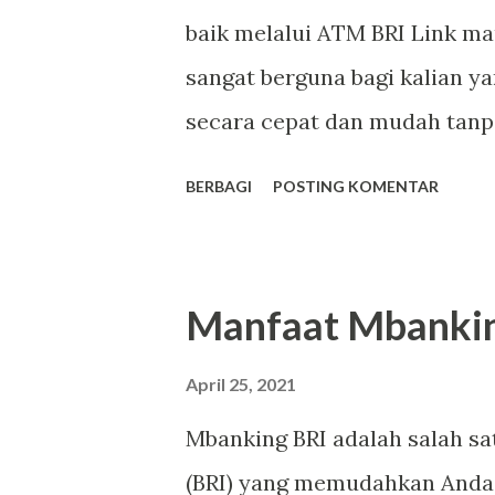
baik melalui ATM BRI Link m
saya berpura-pura. “Oh.” Cewe
sangat berguna bagi kalian ya
secara cepat dan mudah tanp
dapat dilakukan di ponsel an
BERBAGI
POSTING KOMENTAR
perangkat ponsel belum tentu 
selain melakukan pengecekan
Brizzi untuk pembayaran tol 
Manfaat Mbanki
Brizzi sesaat setelah melakuk
Tepatnya sesudah terbukanya 
April 25, 2021
langsung muncul saldo Brizzi 
Mbanking BRI adalah salah sat
lewat struk pembayaran tol. S
(BRI) yang memudahkan Anda