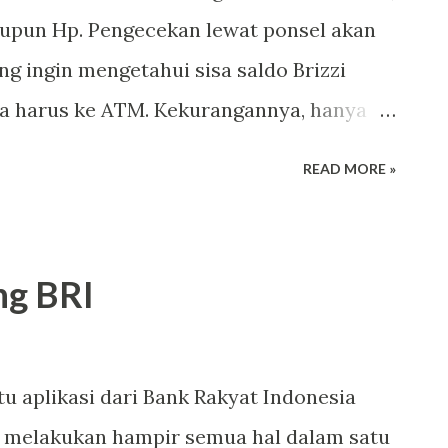
aupun Hp. Pengecekan lewat ponsel akan
k itu langsung percaya dan...
ng ingin mengetahui sisa saldo Brizzi
a harus ke ATM. Kekurangannya, hanya
droid yang memiliki NFC, di mana setiap
READ MORE »
memiliki fitur yang satu ini. Sebenarnya,
 di ponsel Android, bagi kalian pengguna
juga dapat langsung mengetahui saldo
ng BRI
an pembayaran tol di gerbang pintu tol.
palang pada pintu tol, maka akan
yang kalian gunakan atau bisa dilihat
u aplikasi dari Bank Rakyat Indonesia
ekilas Tentang Brizzi Brizzi ialah produk
 melakukan hampir semua hal dalam satu