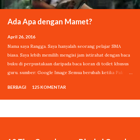
Ada Apa dengan Mamet?
April 26, 2016
Nama saya Rangga. Saya hanyalah seorang pelajar SMA
biasa. Saya lebih memilih mengisi jam istirahat dengan baca
buku di perpustakaan daripada baca koran di toilet khusus
guru. sumber: Google Image Semua berubah ketika Pak
Wardiman sang penjaga sekolah, tanpa sepengetahuan saya,
BERBAGI
125 KOMENTAR
mengikutkan puisi buatan saya dalam lomba cipta puisi
tahunan yang diadakan oleh pihak sekolah. Lomba tersebut
berhadiah sepeda kumbang. Tak dinyana, puisi buatan saya
menang. Pak Wardiman mengambil hadiah sepedanya,
kumbangnya untuk saya. Setelah saya resmi jadi pemenang
lomba puisi tanpa sengaja, ada cewek mading yang ngejar-