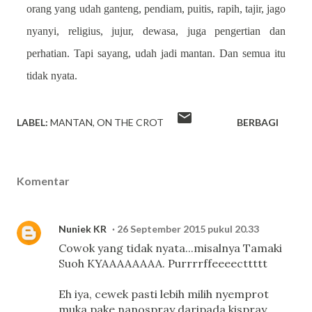
orang yang udah ganteng, pendiam, puitis, rapih, tajir, jago
nyanyi, religius, jujur, dewasa, juga pengertian dan
perhatian. Tapi sayang, udah jadi mantan. Dan semua itu
tidak nyata.
LABEL:
MANTAN
ON THE CROT
BERBAGI
Komentar
Nuniek KR
26 September 2015 pukul 20.33
Cowok yang tidak nyata...misalnya Tamaki
Suoh KYAAAAAAAA. Purrrrffeeeecttttt
Eh iya, cewek pasti lebih milih nyemprot
muka pake nanospray daripada kispray,