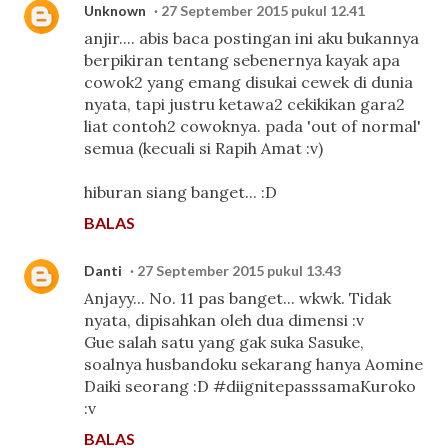
Unknown
27 September 2015 pukul 12.41
anjir.... abis baca postingan ini aku bukannya
berpikiran tentang sebenernya kayak apa
cowok2 yang emang disukai cewek di dunia
nyata, tapi justru ketawa2 cekikikan gara2
liat contoh2 cowoknya. pada 'out of normal'
semua (kecuali si Rapih Amat :v)
hiburan siang banget... :D
BALAS
Danti
27 September 2015 pukul 13.43
Anjayy... No. 11 pas banget... wkwk. Tidak
nyata, dipisahkan oleh dua dimensi :v
Gue salah satu yang gak suka Sasuke,
soalnya husbandoku sekarang hanya Aomine
Daiki seorang :D #diignitepasssamaKuroko
:v
BALAS