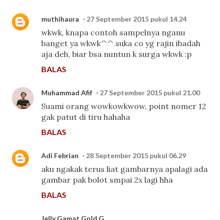
muthihaura
27 September 2015 pukul 14.24
wkwk, knapa contoh sampelnya nganu
banget ya wkwk^^ suka co yg rajin ibadah
aja deh, biar bsa nuntun k surga wkwk :p
BALAS
Muhammad Afif
27 September 2015 pukul 21.00
Suami orang wowkowkwow, point nomer 12
gak patut di tiru hahaha
BALAS
Adi Febrian
28 September 2015 pukul 06.29
aku ngakak terus liat gambarnya apalagi ada
gambar pak bolot smpai 2x lagi hha
BALAS
Jelly Gamat Gold G