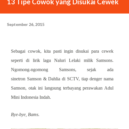
13 Tipe Cowok yang Disukai Cewek
ngejar saya untuk minta wawancara. “Kamu Rangga, kan?”
tanya cewek mading tersebut sambil ngajak salaman. Tapi
saya abaikan tangan halusnya yang terjulur. Berhubung lupa
September 26, 2015
kobokan, tangan saya masih ada bumbu rendang. Sebab saya
makan siang di RM Padang. “Bukan. Saya sebenarnya siluman
tengkorak,” kata saya berpura-pura. “Oh.” Cewek itu
langsung percaya dan...
Sebagai cowok, kita pasti ingin disukai para cewek
seperti di lirik lagu Naluri Lelaki milik Samsons.
Ngomong-ngomong Samsons, sejak ada
sinetron Samson & Dahlia di SCTV, tiap denger nama
Samson, otak ini langsung terbayang perawakan Adul
Mini Indonesia Indah.
Bye-bye, Bams.