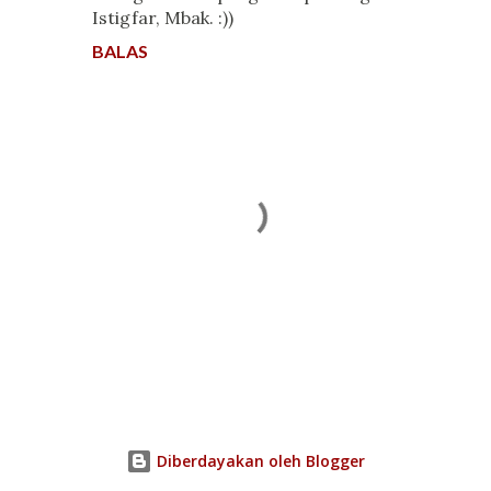
Istigfar, Mbak. :))
BALAS
P
o
s
t
Diberdayakan oleh Blogger
i