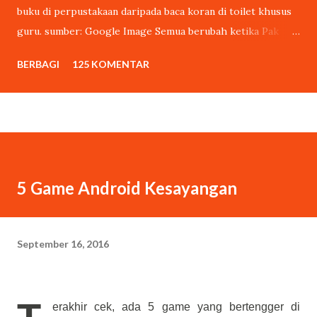
buku di perpustakaan daripada baca koran di toilet khusus
guru. sumber: Google Image Semua berubah ketika Pak
Wardiman sang penjaga sekolah, tanpa sepengetahuan saya,
BERBAGI
125 KOMENTAR
mengikutkan puisi buatan saya dalam lomba cipta puisi
tahunan yang diadakan oleh pihak sekolah. Lomba tersebut
berhadiah sepeda kumbang. Tak dinyana, puisi buatan saya
menang. Pak Wardiman mengambil hadiah sepedanya,
kumbangnya untuk saya. Setelah saya resmi jadi pemenang
lomba puisi tanpa sengaja, ada cewek mading yang ngejar-
5 Game Android Kesayangan
ngejar saya untuk minta wawancara. “Kamu Rangga, kan?”
tanya cewek mading tersebut sambil ngajak salaman. Tapi
saya abaikan tangan halusnya yang terjulur. Berhubung lupa
September 16, 2016
kobokan, tangan saya masih ada bumbu rendang. Sebab saya
makan siang di RM Padang. “Bukan. Saya sebenarnya siluman
tengkorak,” kata saya berpura-pura. “Oh.” Cewek itu
erakhir cek, ada 5 game yang bertengger di
langsung percaya dan...