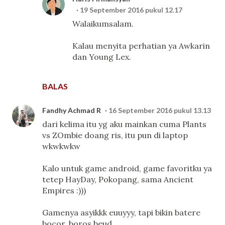
19 September 2016 pukul 12.17
Walaikumsalam.
Kalau menyita perhatian ya Awkarin
dan Young Lex.
BALAS
Fandhy Achmad R
16 September 2016 pukul 13.13
dari kelima itu yg aku mainkan cuma Plants
vs ZOmbie doang ris, itu pun di laptop
wkwkwkw
Kalo untuk game android, game favoritku ya
tetep HayDay, Pokopang, sama Ancient
Empires :)))
Gamenya asyikkk euuyyy, tapi bikin batere
bocor, boros beud