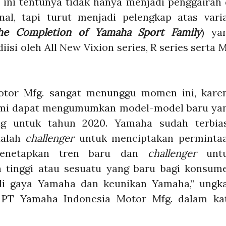
ini tentunya tidak hanya menjadi penggairah 
nal,
tapi
turut menjadi pelengkap atas vari
he Completion of Yamaha Sport Family
) ya
iisi oleh All New Vixion series, R series serta 
otor Mfg. sangat menunggu momen ini, kare
a kami dapat mengumumkan model-model baru ya
ing untuk tahun 2020.
Yamaha sudah terbia
dalah
challenger
untuk menciptakan perminta
netapkan tren baru dan
challenger
unt
h tinggi atau sesuatu yang baru bagi konsum
adi gaya Yamaha dan keunikan Yamaha,”
ungk
, PT Yamaha Indonesia Motor Mfg. dalam ka