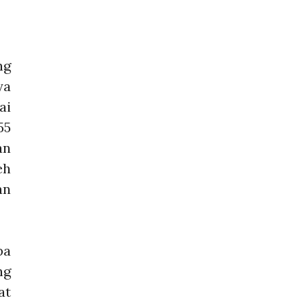
ng
ya
ai
55
an
eh
an
pa
ng
at