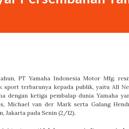
Saya sebenarnya siluman tengkorak,” kata
k itu langsung percaya dan...
tahun, PT Yamaha Indonesia Motor Mfg. res
sport terbarunya kepada publik, yaitu All N
ma dengan ketiga pembalap dunia Yamaha ya
les, Michael van der Mark serta Galang Hend
, Jakarta pada Senin (2/12).