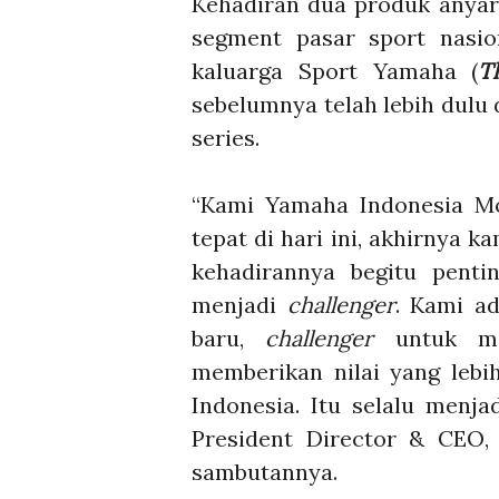
Kehadiran dua produk anyar 
segment pasar sport nasio
kaluarga Sport Yamaha (
T
sebelumnya telah lebih dulu d
series.
“Kami Yamaha Indonesia M
tepat di hari ini, akhirny
kehadirannya begitu pent
menjadi
challenger
. Kami a
baru,
challenger
untuk me
memberikan nilai yang lebi
Indonesia. Itu selalu menj
President Director & CEO
sambutannya.