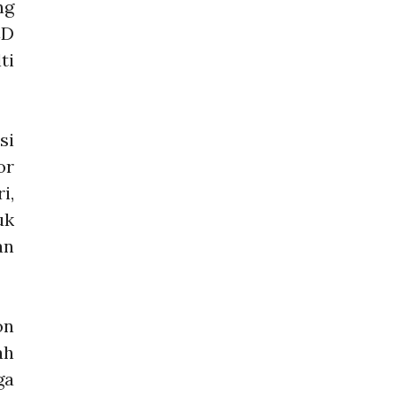
ng
CD
ti
si
or
i,
uk
an
on
ah
ga