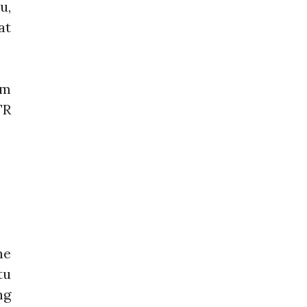
u,
at
um
TR
ne
tu
ng