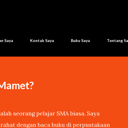
Langsung ke konten utama
n Saya
Kontak Saya
Buku Saya
Tentang S
 Mamet?
lah seorang pelajar SMA biasa. Saya
tirahat dengan baca buku di perpustakaan