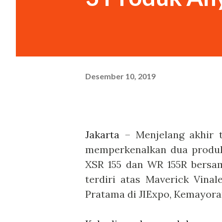
siang di RM Padang. “Bukan. 
saya berpura-pura. “Oh.” Cewe
Desember 10, 2019
Jakarta
– Menjelang akhir 
memperkenalkan dua produk 
XSR 155 dan WR 155R bersa
terdiri atas Maverick Vina
Pratama di JIExpo, Kemayoran