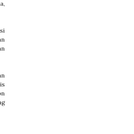
a,
si
an
an
an
is
on
ng