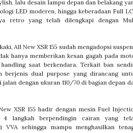
ylish, lalu desain lampu depan dan belakang ya
nologi LED moderen, hingga keberadaan Full L
ya retro yang telah dilengkapi dengan Mul
kaki, All New XSR 155 sudah mengadopsi suspen
idak hanya memberikan kesan gagah pada mot
andling saat berkendara. Terkait ban sendir
 berjenis dual purpose yang dirancang unt
si jalan dengan ukuran 110/70 di bagian depan d
 New XSR 155 hadir dengan mesin Fuel Injecti
, 4 langkah berpendingin cairan yang tel
ogi VVA sehingga mampu menghasilkan tena