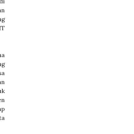
di
an
ng
MT
na
ng
sa
an
uk
en
ap
ta