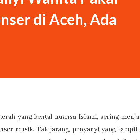
Saya sebenarnya siluman tengkorak,” kata
nser di Aceh, Ada
k itu langsung percaya dan...
aerah yang kental nuansa Islami, sering menja
nser musik. Tak jarang, penyanyi yang tampil 