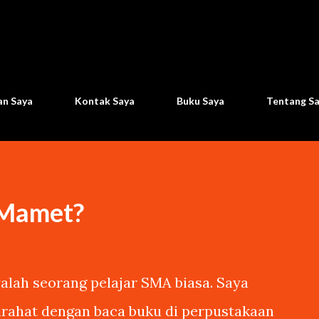
Langsung ke konten utama
n Saya
Kontak Saya
Buku Saya
Tentang S
 Mamet?
lah seorang pelajar SMA biasa. Saya
tirahat dengan baca buku di perpustakaan