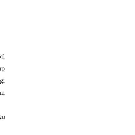
il
up
gi
an
an