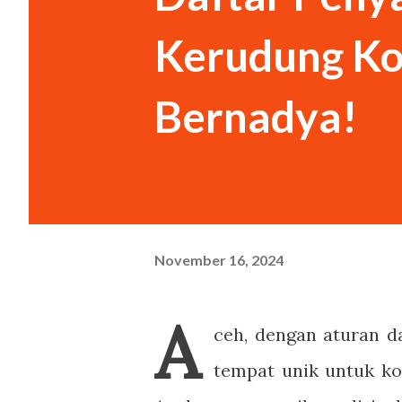
siang di RM Padang. “Bukan. 
Kerudung Ko
saya berpura-pura. “Oh.” Cewe
Bernadya!
November 16, 2024
A
ceh, dengan aturan d
tempat unik untuk ko