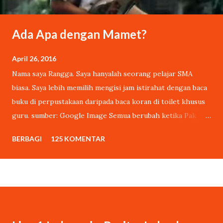
Ada Apa dengan Mamet?
April 26, 2016
Nama saya Rangga. Saya hanyalah seorang pelajar SMA
biasa. Saya lebih memilih mengisi jam istirahat dengan baca
buku di perpustakaan daripada baca koran di toilet khusus
guru. sumber: Google Image Semua berubah ketika Pak
Wardiman sang penjaga sekolah, tanpa sepengetahuan saya,
BERBAGI
125 KOMENTAR
mengikutkan puisi buatan saya dalam lomba cipta puisi
tahunan yang diadakan oleh pihak sekolah. Lomba tersebut
berhadiah sepeda kumbang. Tak dinyana, puisi buatan saya
menang. Pak Wardiman mengambil hadiah sepedanya,
kumbangnya untuk saya. Setelah saya resmi jadi pemenang
lomba puisi tanpa sengaja, ada cewek mading yang ngejar-