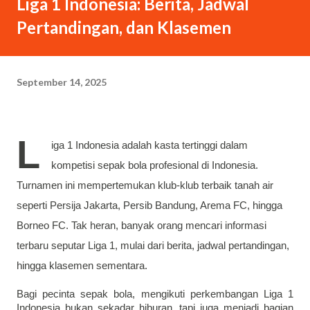
Liga 1 Indonesia: Berita, Jadwal
ngejar saya untuk minta wawancara. “Kamu Rangga, kan?”
Pertandingan, dan Klasemen
tanya cewek mading tersebut sambil ngajak salaman. Tapi
saya abaikan tangan halusnya yang terjulur. Berhubung lupa
kobokan, tangan saya masih ada bumbu rendang. Sebab saya
September 14, 2025
makan siang di RM Padang. “Bukan. Saya sebenarnya siluman
tengkorak,” kata saya berpura-pura. “Oh.” Cewek itu
langsung percaya dan...
L
iga 1 Indonesia
adalah kasta tertinggi dalam
kompetisi sepak bola profesional di Indonesia.
Turnamen ini mempertemukan klub-klub terbaik tanah air
seperti Persija Jakarta, Persib Bandung, Arema FC, hingga
Borneo FC. Tak heran, banyak orang mencari informasi
terbaru seputar Liga 1, mulai dari berita, jadwal pertandingan,
hingga klasemen sementara.
Bagi pecinta sepak bola, mengikuti perkembangan Liga 1
Indonesia bukan sekadar hiburan, tapi juga menjadi bagian