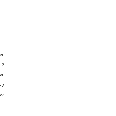
an 
 2 
ri 
PD 
2% 