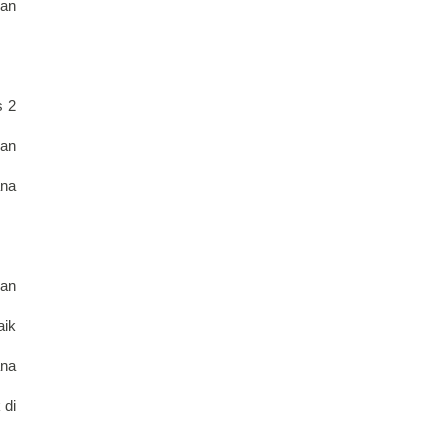
an 
 2 
an 
na 
an 
ik 
na 
di 