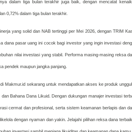
nya dalam tiga bulan terakhir juga baik, dengan mencatat kenaik
an 0,72% dalam tiga bulan terakhir. 
inerja yang solid dan NAB tertinggi per Mei 2026, dengan TRIM Kas
 dana pasar uang ini cocok bagi investor yang ingin investasi deng
rtumbuhan nilai investasi yang stabil. Performa masing-masing reksa da
gka pendek maupun jangka panjang.
g di Makmur.id sekarang untuk mendapatkan akses ke produk unggul
 dan Bahana Dana Likuid. Dengan dukungan manajer investasi terba
kurasi cermat dan profesional, serta sistem keamanan berlapis dan da
kelola dengan nyaman dan yakin. Jelajahi pilihan reksa dana terbaik 
buhan investasi sambil menjaga likuiditas dan keamanan dana kamu.