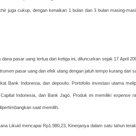
akhir juga cukup, dengan kenaikan 1 bulan dan 3 bulan masing-masi
na pasar uang tertua dari ketiga ini, diluncurkan sejak 17 April 200
strumen pasar uang dan efek utang dengan jatuh tempo kurang dari sa
ikat Bank Indonesia, dan deposito. Portofolio investasi utama melipu
apital Indonesia, dan Bank Jago. Produk ini memiliki expense rat
u dipertimbangkan saat memilih. 
a Likuid mencapai Rp1.980,23, Kinerjanya dalam satu tahun terakh