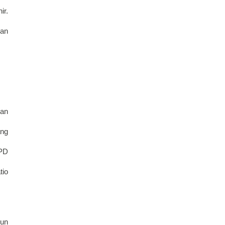
r. 
an 
an 
ng 
PD 
io 
un 