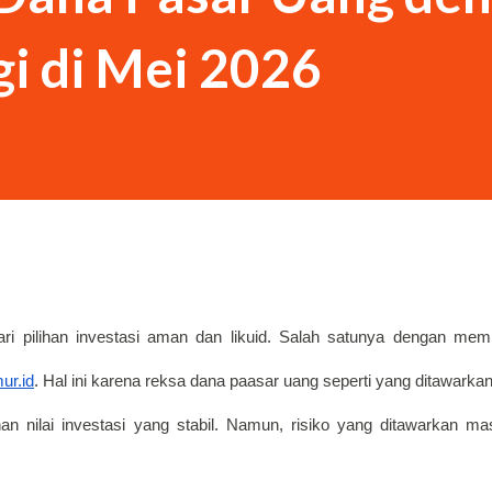
Saya sebenarnya siluman tengkorak,” kata
i di Mei 2026
k itu langsung percaya dan...
ari pilihan investasi aman dan likuid. Salah satunya dengan memi
ur.id
. Hal ini karena reksa dana paasar uang seperti yang ditawarkan 
 nilai investasi yang stabil. Namun, risiko yang ditawarkan mas