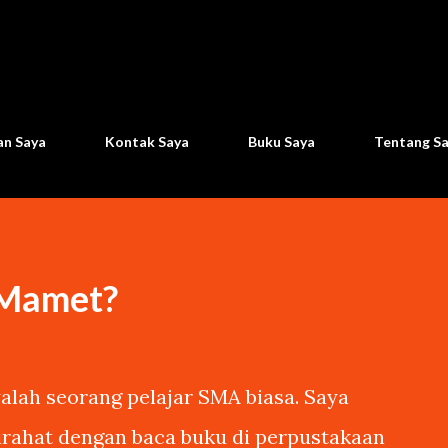
Langsung ke konten utama
n Saya
Kontak Saya
Buku Saya
Tentang S
 Mamet?
lah seorang pelajar SMA biasa. Saya
tirahat dengan baca buku di perpustakaan