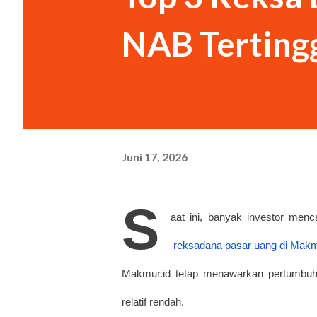
siang di RM Padang. “Bukan. 
NAB Tertingg
saya berpura-pura. “Oh.” Cewe
Juni 17, 2026
S
aat ini, banyak investor menc
reksadana pasar uang di Makm
Makmur.id tetap menawarkan pertumbuhan
relatif rendah. 