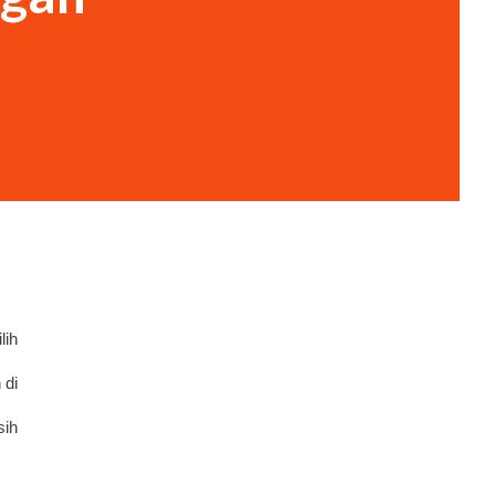
lih
di 
ih 