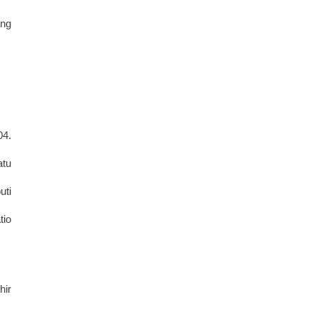
ng 
4. 
tu 
ti 
io 
ir 