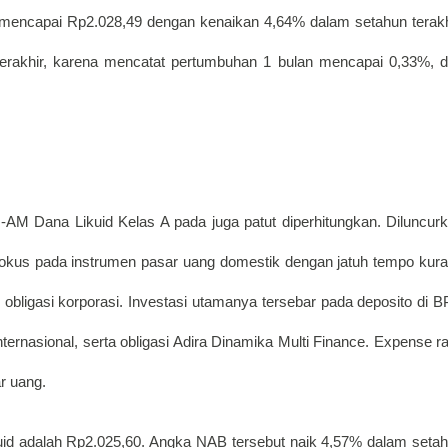
mencapai Rp2.028,49 dengan kenaikan 4,64% dalam setahun terakhi
terakhir, karena mencatat pertumbuhan 1 bulan mencapai 0,33%, d
BNI-AM Dana Likuid Kelas A pada juga patut diperhitungkan. Diluncurk
okus pada instrumen pasar uang domestik dengan jatuh tempo kura
n obligasi korporasi. Investasi utamanya tersebar pada deposito di B
ernasional, serta obligasi Adira Dinamika Multi Finance. Expense rat
r uang.
d adalah Rp2.025,60. Angka NAB tersebut naik 4,57% dalam setah