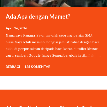
Ada Apa dengan Mamet?
April 26, 2016
Nama saya Rangga. Saya hanyalah seorang pelajar SMA
biasa. Saya lebih memilih mengisi jam istirahat dengan baca
buku di perpustakaan daripada baca koran di toilet khusus
guru. sumber: Google Image Semua berubah ketika Pak
Wardiman sang penjaga sekolah, tanpa sepengetahuan saya,
BERBAGI
125 KOMENTAR
mengikutkan puisi buatan saya dalam lomba cipta puisi
tahunan yang diadakan oleh pihak sekolah. Lomba tersebut
berhadiah sepeda kumbang. Tak dinyana, puisi buatan saya
menang. Pak Wardiman mengambil hadiah sepedanya,
kumbangnya untuk saya. Setelah saya resmi jadi pemenang
lomba puisi tanpa sengaja, ada cewek mading yang ngejar-