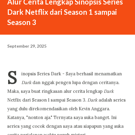
Alur Cerita Lengkap Sinopsis Series
ngejar saya untuk minta wawancara. “Kamu Rangga, kan?”
Dark Netflix dari Season 1 sampai
tanya cewek mading tersebut sambil ngajak salaman. Tapi
saya abaikan tangan halusnya yang terjulur. Berhubung lupa
Season 3
kobokan, tangan saya masih ada bumbu rendang. Sebab saya
makan siang di RM Padang. “Bukan. Saya sebenarnya siluman
tengkorak,” kata saya berpura-pura. “Oh.” Cewek itu
September 29, 2025
langsung percaya dan...
S
inopsis Series Dark - Saya berhasil menamatkan
Dark
dan nggak pengen lupa dengan ceritanya.
Maka, saya buat ringkasan alur cerita lengkap
Dark
Netflix dari Season 1 sampai Season 3.
Dark
adalah series
yang dulu direkomendasikan oleh Kevin Anggara.
Katanya, "nonton aja." Ternyata saya suka banget. Ini
series yang cocok dengan saya atau siapapun yang suka
cerita perjalanan waktu penuh misteri.