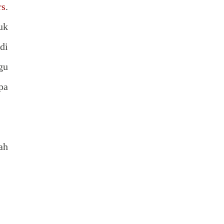
rs
.
uk
di
gu
pa
ah