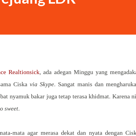
Saya sebenarnya siluman tengkorak,” kata
k itu langsung percaya dan...
ce Realtionsick
, ada adegan Minggu yang mengadak
sama Ciska
via Skype
. Sangat manis dan mengharuka
obat nyamuk bakar juga tetap terasa khidmat. Karena ni
so sweet
.
ata-mata agar merasa dekat dan nyata dengan Cisk