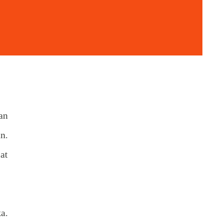
an
n.
at
a.