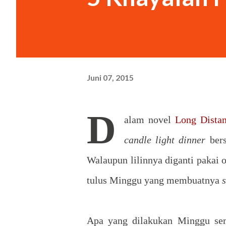
siang di RM Padang. “Bukan. 
saya berpura-pura. “Oh.” Cewe
Juni 07, 2015
D
alam novel
Long Distan
candle light dinner
ber
Walaupun lilinnya diganti pakai 
tulus Minggu yang membuatnya
Apa yang dilakukan Minggu sem