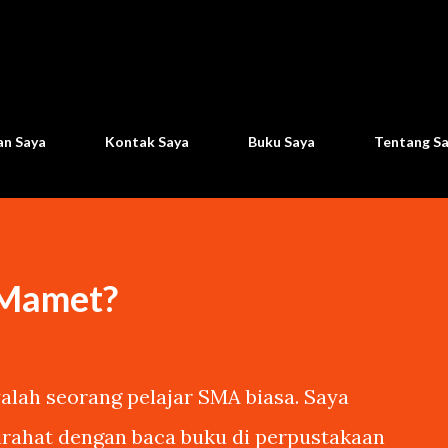
Langsung ke konten utama
n Saya
Kontak Saya
Buku Saya
Tentang S
 Mamet?
lah seorang pelajar SMA biasa. Saya
tirahat dengan baca buku di perpustakaan