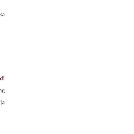
ka
di
ng
ja