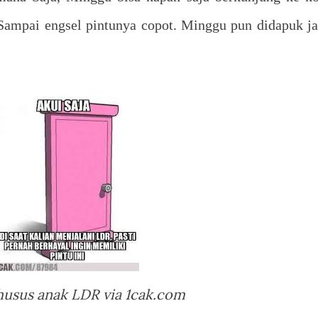
Sampai engsel pintunya copot. Minggu pun didapuk ja
husus anak LDR via 1cak.com