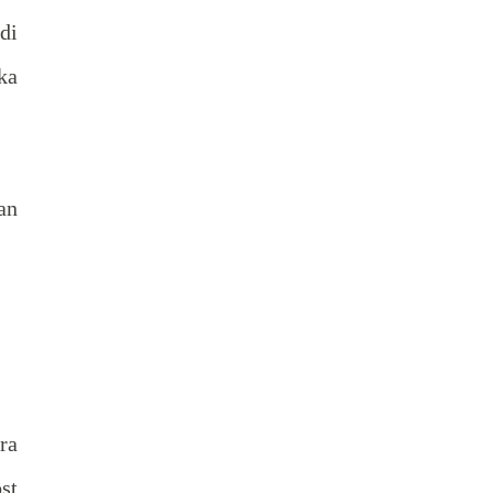
di
ka
an
ra
st